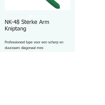
NK-48 Sterke Arm
Kniptang
Professioneel type voor een scherp en
duurzaam diagonaal mes
Kan de diagonale randen in lijn brengen
met het platte vlak van een werkstuk.
Handig om een geïsoleerde kabel in
tweeën te splitsen.
Materiaal: koolstofstaal
Met stripgaten (φ1,2 en φ1,6 mm)
Specificaties NK48