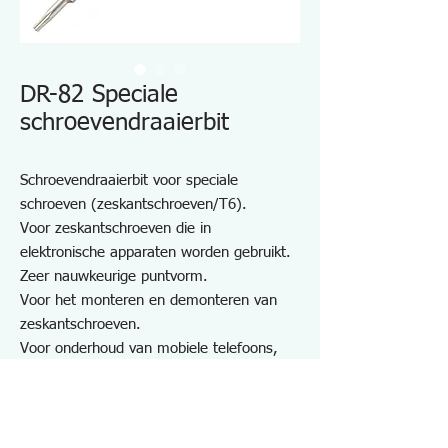
DR-82 Speciale
schroevendraaierbit
Schroevendraaierbit voor speciale
schroeven (zeskantschroeven/T6).
Voor zeskantschroeven die in
elektronische apparaten worden gebruikt.
Zeer nauwkeurige puntvorm.
Voor het monteren en demonteren van
zeskantschroeven.
Voor onderhoud van mobiele telefoons,
PHS, radio's, pc's, gameconsoles, etc.
Vorm: T6
Compatibele maat: 1,7 mm
Totale lengte: 65 mm