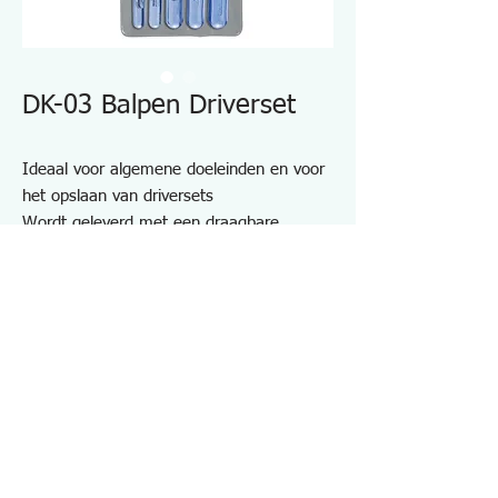
DK-03 Balpen Driverset
Ideaal voor algemene doeleinden en voor
het opslaan van driversets
Wordt geleverd met een draagbare
kunststof koffer
(Kastgrootte: 145 x 81 x 29 mm)
Bevat: (-) 5,5 mm, (+) #00, #0, #1, #2
en #3 met handgreep voor het testen van
circuits
Specificaties DK03
・Inhoud: 5
・Inhoud: DB-15, 20, 25, 30, 40