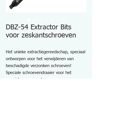
DBZ-54 Extractor Bits
voor zeskantschroeven
Het unieke extractiegereedschap, speciaal
ontworpen voor het verwijderen van
beschadigde verzonken schroeven!
Speciale schroevendraaier voor het
verwijderen van schroeven
Geen stroomvoorziening of boren vereist
Set van 3 bits met grip
Handgreep met hoog koppel
Inclusief schokabsorberende rubberen
hoes
Inhoud: DBZ-51, 52, 53, 50B