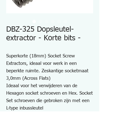
DBZ-325 Dopsleutel-
extractor - Korte bits -
Superkorte (18mm) Socket Screw
Extractors, ideaal voor werk in een
beperkte ruimte. Zeskantige socketmaat
3,0mm (Across Flats)
Ideaal voor het verwijderen van de
Hexagon socket schroeven en Hex. Socket
Set schroeven die gebroken zijn met een
L-type inbussleutel
Totale lengte slechts 18 mm
Geschikt voor gebruik met de DR-27
Offset Ratelsleutel (optie) voor
werkzaamheden in krappe ruimtes.