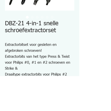
DBZ-21 4-in-1 snelle
schroefextractorset
Extractorbitset voor gesleten en
afgebroken schroeven!
Extractorbits van het type Press & Twist
voor Philips #0, #1 en #2 schroeven en
Strike &
Draaitype extractorbits voor Philips #2
schroeven
Handmatig te gebruiken met 6,35
driverhandvat (Model DZ-70 aanbevolen)
Wordt geleverd met een kunststof
draagtas
Bitgrootte: 105 mm x zeskant 6,35 mm