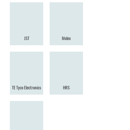
JST
Molex
TE Tyco Electronics
HRS