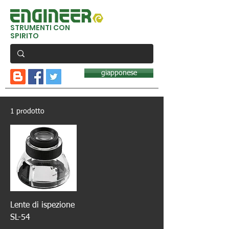
STRUMENTI CON
SPIRITO
giapponese
1 prodotto
Lente di ispezione
SL-54