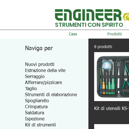
STRUMENTI CON SPIRITO
Casa
Prodotti
8 prodotti
Naviga per
Nuovi prodotti
Estrazione della vite
Serraggio
Afferrare/pizzicare
Taglio
Strumenti di elaborazione
Spogliarello
Crimpatura
Kit di utensili KS
Saldatura
Ispezione
Kit di strumenti