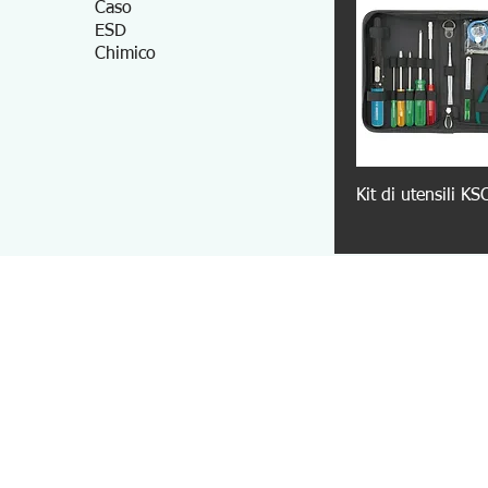
Caso
ESD
Chimico
Kit di utensili K