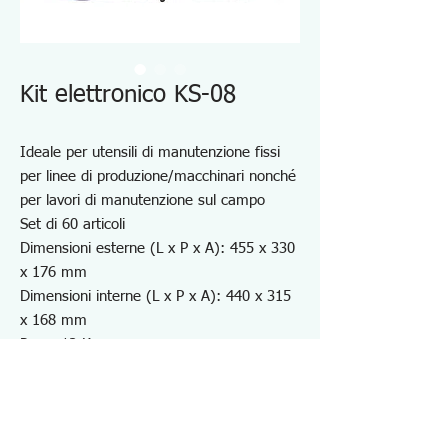
Kit elettronico KS-08
Ideale per utensili di manutenzione fissi
per linee di produzione/macchinari nonché
per lavori di manutenzione sul campo
Set di 60 articoli
Dimensioni esterne (L x P x A): 455 x 330
x 176 mm
Dimensioni interne (L x P x A): 440 x 315
x 168 mm
Peso: 12 Kg
Disponibile anche la valigetta vuota con i
pannelli portautensili - Art. n. KSE-11
Nota: è disponibile un saldatore da 30 W