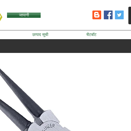
जापानी
उत्पाद सूची
चैटबॉट