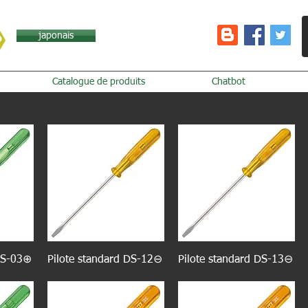
japonais
Catalogue de produits
Chatbot
 DS-03⊕
Pilote standard DS-12⊖
Pilote standard DS-13⊖