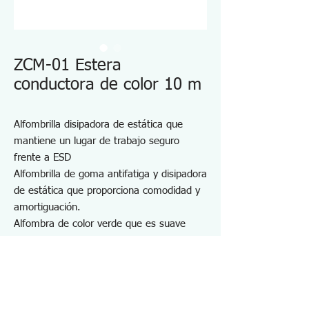
ZCM-01 Estera
conductora de color 10 m
Alfombrilla disipadora de estática que
mantiene un lugar de trabajo seguro
frente a ESD
Alfombrilla de goma antifatiga y disipadora
de estática que proporciona comodidad y
amortiguación.
Alfombra de color verde que es suave
para los ojos humanos.
Fácil de cortar según el tamaño requerido
para el suelo o el banco.
Tamaño: 1 m x 2 m x 2 mm (alto)
Resistividad superficial