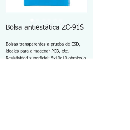
Bolsa antiestática ZC-91S
Bolsas transparentes a prueba de ESD,
ideales para almacenar PCB, etc.
Resistividad superficial: 5x10e10 ohmios o
menos
Color: Azul transparente
Espesor: 0,05 mm
Material: Polietileno
Tamaño: 100×150 mm
Especificaciones ZC91S
・Contenido: 10
・Resistividad superficial: 5×10¹⁰