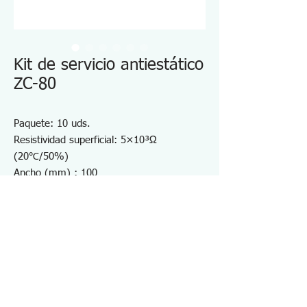
Kit de servicio antiestático
ZC-80
Paquete: 10 uds.
Resistividad superficial: 5×10³Ω
(20℃/50%)
Ancho (mm) : 100
Longitud (mm): 150
Espesor (mm): 0,05
Idea para almacenamiento y transporte
de PCB y dispositivos electrónicos
Transporte y almacenamiento de PCB y
dispositivos electrónicos