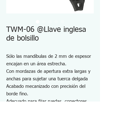
TWM-06 @Llave inglesa
de bolsillo
Sólo las mandíbulas de 2 mm de espesor
encajan en un área estrecha.
Con mordazas de apertura extra largas y
anchas para sujetar una tuerca delgada
Acabado mecanizado con precisión del
borde fino.
Adecuado para fijar ruedas, conectores
coaxiales, tuercas dobles, tuercas de
volumen, etc.
No se produjeron daños en la carcasa del
conector coaxial (BNC)
Cuerpo fabricado en Cromo Vanadio