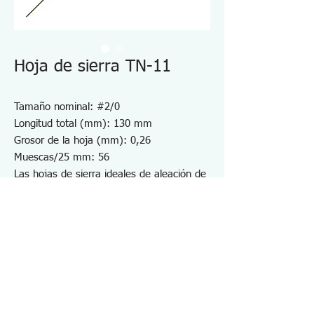
Hoja de sierra TN-11
Tamaño nominal: #2/0
Longitud total (mm): 130 mm
Grosor de la hoja (mm): 0,26
Muescas/25 mm: 56
Las hojas de sierra ideales de aleación de
acero especial SKS con el conocimiento
tecnológico.
Hoja de sierra de la mejor calidad,
totalmente tratada térmicamente.
Metales nobles
12 piezas