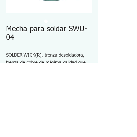
Mecha para soldar SWU-
04
SOLDER-WICK(R), trenza desoldadora,
trenza de cobre de máxima calidad que
presenta una rápida absorción de la
soldadura.
No requiere proceso de limpieza y deja
menos residuos de fundente en la placa
de circuito.
Especificaciones SWU04
・Ancho del cable: 2,8 mm
・Longitud: 1,5 m