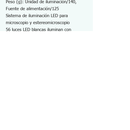
Peso (g): Unidad de iluminación/140,
Fuente de alimentación/125
Sistema de iluminación LED para
microscopio y estereomicroscopio
56 luces LED blancas iluminan con
precisión la superficie del objeto.
No hay parpadeo debido al sistema de
iluminación de CC.
El controlador continuo permite ajustar el
brillo de forma óptima, lo que reduce el
deslumbramiento y la fatiga ocular.
Placa difusora LED equipada
Adecuado para iluminación de
microscopios estereoscópicos.
Controlador de luz LED, anillo adaptador,
adaptador de CA,
Especificaciones SL72