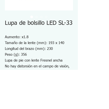
Lupa de bolsillo LED SL-33
Aumento: x1.8
Tamaño de la lente (mm): 193 x 140
Longitud del brazo (mm): 230
Peso (g): 356
Lupa de pie con lente Fresnel ancha
No hay distorsión en el campo de visión,
incluso en el borde de la lente.
Brazo flexible de 230 mm para un fácil
posicionamiento
Para comprobar el dibujo y las
instrucciones.
Para inspección y montaje
Lente acrílica