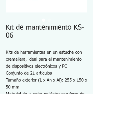
Kit de mantenimiento KS-
06
Kits de herramientas en un estuche con
cremallera, ideal para el mantenimiento
de dispositivos electrónicos y PC
Conjunto de 21 artículos
Tamaño exterior (L x An x Al): 255 x 150 x
50 mm
Material de la caja: poliéster con forro de
nailon.
Peso: 1 Kg
Nota: El soldador de 30 W para uso de
220-240 V está disponible, pero la
apariencia y el diseño son diferentes de lo