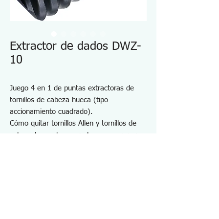
Extractor de dados DWZ-
10
Juego 4 en 1 de puntas extractoras de
tornillos de cabeza hueca (tipo
accionamiento cuadrado).
Cómo quitar tornillos Allen y tornillos de
cabeza hueca hexagonal que se rompen
con una llave Allen.
Para tamaño hexagonal de 5 a 10 mm
(AF)
Funciona con su propio mango de llave de
tubo (unidad cuadrada de 9,5 mm)
Contenido: DWZ-05, 06, 08, 10