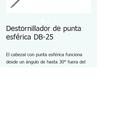
Destornillador de punta
esférica DB-25
El cabezal con punta esférica funciona
desde un ángulo de hasta 30° fuera del
eje.
Acero de aleación tratado térmicamente
con niquelado electrolítico
Punto magnetizado
El juego 5 en 1 en bolsa está disponible
como artículo n.º DK-03.
Especificaciones DB25