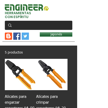
HERRAMIENTAS
CON ESPÍRITU
japonés
5 productos
Alicates para
Alicates para
engarzar
crimpar