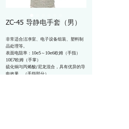
ZC-45 导静电手套（男）
非常适合洁净室、电子设备组装、塑料制
品处理等。
表面电阻率：10e5～10e6欧姆（手指）
10E7欧姆（手掌）
硫化铜与丙烯酸/尼龙混合，具有优异的导
电效果。（手指部分）
无缝无尘单丝
导电元件经过化学染色，经受反复洗涤后
导电性降低较少。
材料
面料：尼龙90% 腈纶10%
涂层：聚氨酯树脂