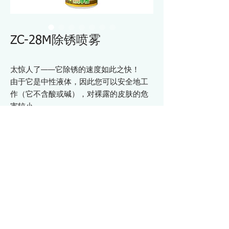
ZC-28M除锈喷雾
太惊人了——它除锈的速度如此之快！
由于它是中性液体，因此您可以安全地工
作（它不含酸或碱），对裸露的皮肤的危
害较小。
只需几秒钟即可去除小部件上的锈迹，例
如生锈的螺丝。
效果很快，无需擦洗！
泡沫喷射型
内容量：250g
规格 ZC28M
・成分 ：硫代乙醇酸铵