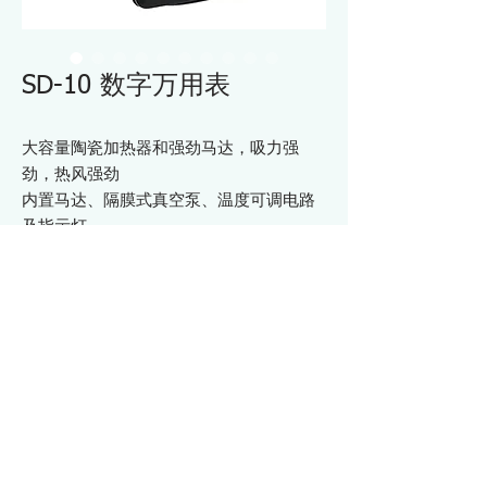
SD-10 数字万用表
大容量陶瓷加热器和强劲马达，吸力强
劲，热风强劲
内置马达、隔膜式真空泵、温度可调电路
及指示灯
浮动机构带来低噪音、低振动
最短达到最大真空度的时间和强大的吸力
非常适合 4-8 层 PCB 的拆焊
由于含有石炭质物质，不会对IC等造成静
电损伤
规格 SD10
・尺寸 ：长127×宽70×高12.5mm