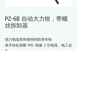
PZ-68 自动大力钳，带螺
丝拆卸器
强力电缆剪和独特的防滑夹钳
单手轻松剪断 PVC 绝缘 3 芯电缆，电工必
备
结构良好且耐用的电缆剪
由于钳口内部有垂直锯齿，因此具有独特
的螺钉取出器
裸端子压接钳 (AWG16~12)
钢丝和不锈钢丝接头下方的剪线器
规格 PZ68
・螺丝头尺寸：φ3～9.5