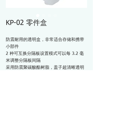
KP-02 零件盒
防震耐用的透明盒，非常适合存储和携带
小部件
2 种可互换分隔板设置模式可以每 3.2 毫
米调整分隔板间隔
采用防震聚碳酸酯树脂，盖子超清晰透明
材质：主体 - 聚丙烯
盖子/锁扣 - 聚碳酸酯/ ABS
外部尺寸 207 x 145 x 40 mm 分隔板：18
块
可选分隔板组
KP-96 : 6 件/套
规格 KP02