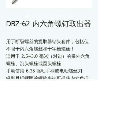
DBZ-62 内六角螺钉取出器
用于断裂螺丝的提取器钻头套件，包括但
不限于内六角螺丝和十字槽螺丝！
适用于 2.5~3.0 毫米（对边）的带外六角
螺栓、沉头螺栓或圆头螺栓
手动使用 6.35 驱动手柄或电动螺丝刀
锋利且细螺距的螺旋尖端可抓住内六角插
座而不会打滑。
如果使用电钻来钻引导孔（如下所述过
程），它也可用作其他螺丝驱动器（如十
字槽、Torx 等）的提取器。
钻头尺寸：105mm x 六角 6.35mm
材质：高碳钢