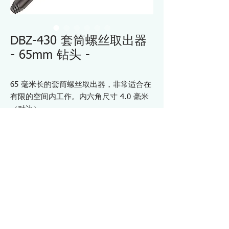
DBZ-430 套筒螺丝取出器
- 65mm 钻头 -
65 毫米长的套筒螺丝取出器，非常适合在
有限的空间内工作。内六角尺寸 4.0 毫米
（对边）
非常适合取出滑丝或断裂的内六角螺钉和
内六角空心紧定螺钉
总长65mm
手动使用 6.35 驱动手柄或电动螺丝刀
可连接至延长钻头夹持器（可选）
规格 DBZ430
・适用螺丝：内六角螺丝/3mm (对边)