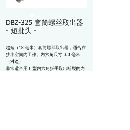
DBZ-325 套筒螺丝取出器
- 短批头 -
超短（18 毫米）套筒螺丝取出器，适合在
狭小空间内工作。内六角尺寸 3.0 毫米
（对边）
非常适合用 L 型内六角扳手取出断裂的内
六角螺钉和内六角紧定螺钉
总长度仅18mm
与 DR-27 偏置棘轮驱动器（选件）配合使
用，可在狭窄空间内工作。
可连接至 DR-26 或 DR-28 钻头夹头（选
配），以便在难以触及的区域进行作业
规格 DBZ325