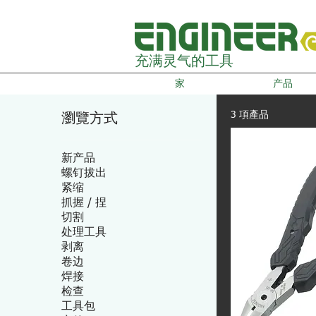
充满灵气的工具
家
产品
3 項產品
瀏覽方式
新产品
螺钉拔出
紧缩
抓握 / 捏
切割
处理工具
剥离
卷边
焊接
检查
工具包