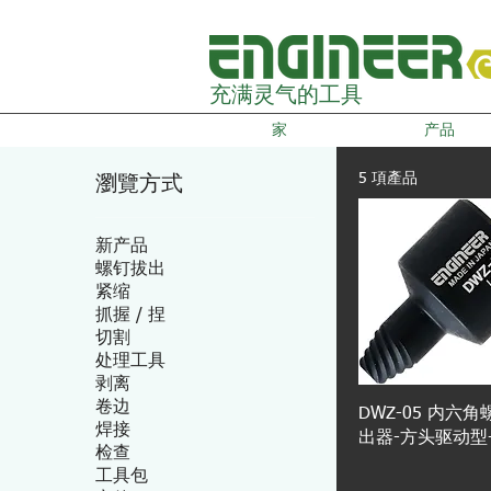
充满灵气的工具
家
产品
5 項產品
瀏覽方式
新产品
螺钉拔出
紧缩
抓握 / 捏
切割
处理工具
剥离
卷边
DWZ-05 内六
焊接
出器-方头驱动型
检查
工具包