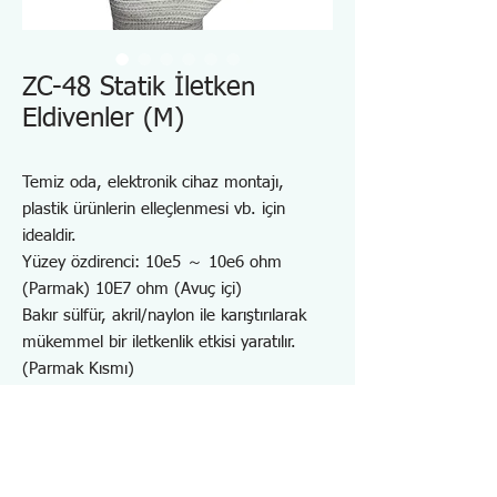
ZC-48 Statik İletken
Eldivenler (M)
Temiz oda, elektronik cihaz montajı,
plastik ürünlerin elleçlenmesi vb. için
idealdir.
Yüzey özdirenci: 10e5 ～ 10e6 ohm
(Parmak) 10E7 ohm (Avuç içi)
Bakır sülfür, akril/naylon ile karıştırılarak
mükemmel bir iletkenlik etkisi yaratılır.
(Parmak Kısmı)
Dikişsiz ve tozsuz monofilament
İletken elemanın kimyasal boyanması,
tekrarlanan yıkamalara dayanıklı
olduğundan iletkenlikteki azalma daha