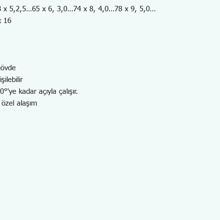
 x 5,2,5…65 x 6, 3,0…74 x 8, 4,0…78 x 9, 5,0…
x 16
gövde
şilebilir
0°'ye kadar açıyla çalışır.
i özel alaşım