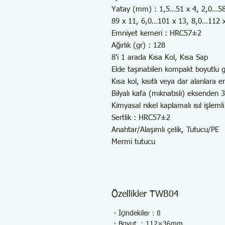
Yatay (mm) : 1,5…51 x 4, 2,0…58
89 x 11, 6,0…101 x 13, 8,0…112 
Emniyet kemeri : HRC57±2
Ağırlık (gr) : 128
8'i 1 arada Kısa Kol, Kısa Sap
Elde taşınabilen kompakt boyutlu 
Kısa kol, kısıtlı veya dar alanlara eri
Bilyalı kafa (mıknatıslı) eksenden 3
Kimyasal nikel kaplamalı ısıl işleml
Sertlik : HRC57±2
Anahtar/Alaşımlı çelik, Tutucu/PE
Mermi tutucu
Özellikler TWB04
・İçindekiler：8
・Boyut ：112×36mm