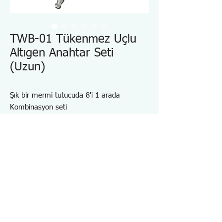
TWB-01 Tükenmez Uçlu
Altıgen Anahtar Seti
(Uzun)
Şık bir mermi tutucuda 8'i 1 arada
Kombinasyon seti
Mıknatıslı bilyalı kafa eksenden 30˚ eğimle
çalışır.
Kimyasal nikel kaplamalı ısıl işlemli özel
alaşım
Uzun Sap ve Kısa Kol
Sertlik: HRC55~59
Özellikler TWB01