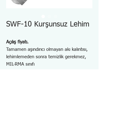
SWF-10 Kurşunsuz Lehim
Açılış fiyatı.
Tamamen aşındırıcı olmayan akı kalıntısı,
lehimlemeden sonra temizlik gerekmez,
MIL-RMA sınıfı
Sn60/Pb40, %1,7 temizlemeyen tip akı
Bakır ve Bakır Alaşımları için uygundur
Kalem tipi: φ0.6mm(15g), φ0.8mm(20g),
φ1.0mm(35g) ve φ1.2mm(40g)
Bobin tipi : 500g veya 1000g'da
φ0.6~1.2mm çeşitliliği
Özellikler SWF10