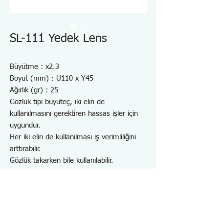
SL-111 Yedek Lens
Büyütme : x2.3
Boyut (mm) : U110 x Y45
Ağırlık (gr) : 25
Gözlük tipi büyüteç, iki elin de
kullanılmasını gerektiren hassas işler için
uygundur.
Her iki elin de kullanılması iş verimliliğini
arttırabilir.
Gözlük takarken bile kullanılabilir.
Tek bir dokunuşla lens kolayca yukarı
doğru çevrilebiliyor.
Büyütme oranı, mercek değiştirilerek
değiştirilebilir.