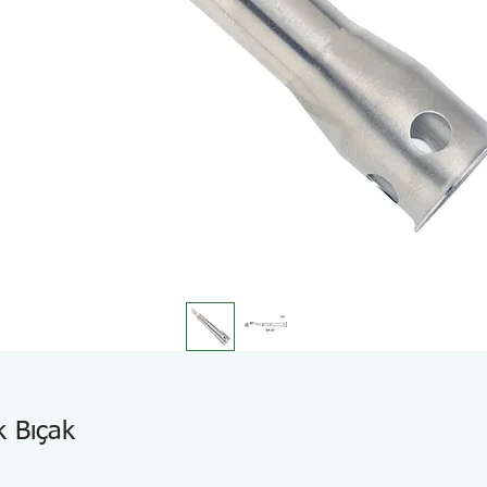
k Bıçak