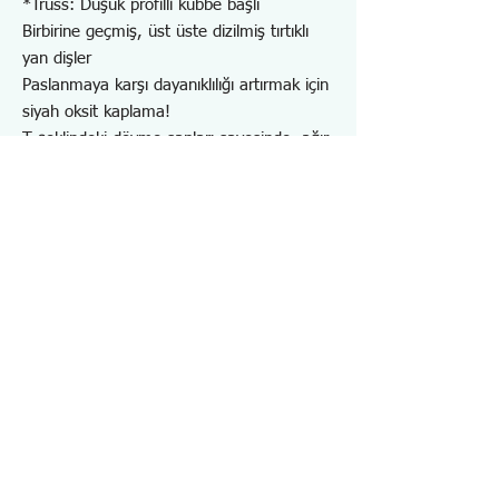
*Truss: Düşük profilli kubbe başlı
Birbirine geçmiş, üst üste dizilmiş tırtıklı
yan dişler
Paslanmaya karşı dayanıklılığı artırmak için
siyah oksit kaplama!
T şeklindeki dövme sapları sayesinde, ağır
kullanımlarda sap kılıfı bükülmez veya
kaymaz.
1/TT, 2/TT kablosu için şerit deliği
mevcuttur
Soyulmuş, hasarlı, paslanmış, donmuş,
özel şekilli vidaları çıkarmak için
Makine, otomotiv, motosiklet, bisiklet,
gemi, uçak, mobilya vb. araçların tamir ve
bakımı için idealdir.
Gövde/Karbon çelik, Sap kılıfı/Elastomer
(TPR)