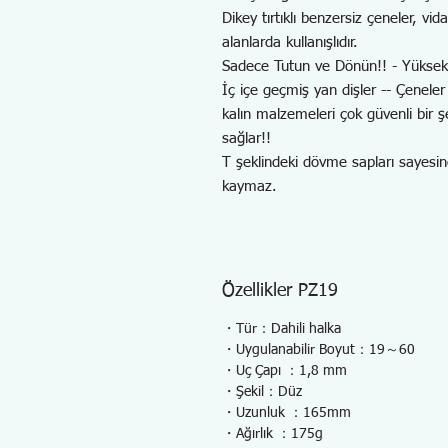
Dikey tırtıklı benzersiz çeneler, vi
alanlarda kullanışlıdır.
Sadece Tutun ve Dönün!! - Yüksek 
İç içe geçmiş yan dişler -- Çenele
kalın malzemeleri çok güvenli bir ş
sağlar!!
T şeklindeki dövme sapları sayesin
kaymaz.
Özellikler PZ19
・Tür：Dahili halka
・Uygulanabilir Boyut：19～60
・Uç Çapı ：1,8 mm
・Şekil：Düz
・Uzunluk ：165mm
・Ağırlık ：175g