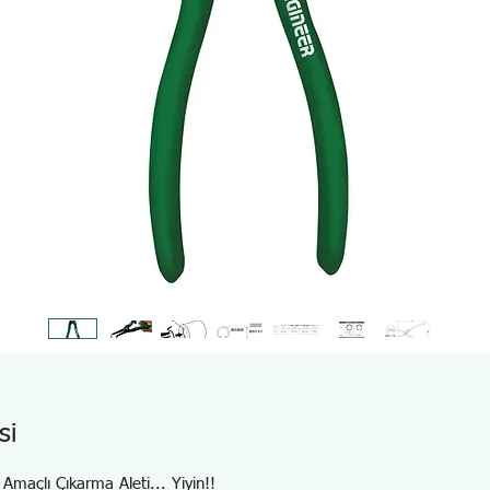
si
 Amaçlı Çıkarma Aleti... Yiyin!!