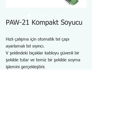
PAW-21 Kompakt Soyucu
Hızlı çalışma için otomatik tel çapı
ayarlamalı tel sıyırıcı.
V şeklindeki bıçaklar kabloyu güvenli bir
şekilde tutar ve temiz bir şekilde soyma
işlemini gerçekleştirir.
Otomatik ayarlama fonksiyonu, kablo
boyutundan bağımsız olarak sıyırmanıza
olanak tanır.
Uzun ömür için karbon çelik bıçak.
Küçük boyutu ve hafifliği kullanım
esnasında yorgunluğu azaltır.
Özellikler PAW21