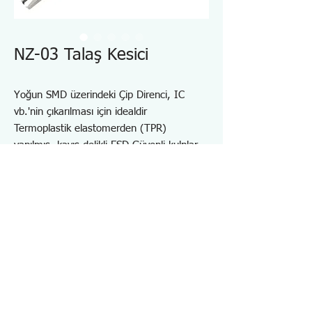
NZ-03 Talaş Kesici
Yoğun SMD üzerindeki Çip Direnci, IC
vb.'nin çıkarılması için idealdir
Termoplastik elastomerden (TPR)
yapılmış, kayış delikli ESD-Güvenli kulplar
Açılım açısı ayarlayıcısı ile (Maks.5mm)
Açılış açısını ayarlamak ve vidayı sıkmak
için standart aksesuar olarak sağlanan 1,5
mm altıgen anahtar
Sarmal yay ile
Özellikler NZ03
・Kesme Kapasitesi ：Bakır tel (Katı tel)/