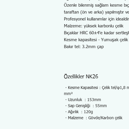
Özenle bilenmiş sağlam kesme bıçağ
taraftan (ön ve arka) yapılmıştır
Profesyonel kullanımlar için idealdir
Malzeme: yüksek karbonlu çelik
Bıçaklar HRC 60±4'e kadar sertleşti
Kesme kapasitesi - Yumuşak çelik
Bakır tel: 3.2mm çap
Özellikler NK26
・Kesme Kapasitesi：Çelik tel/φ1,8 mm,
mm²
・Uzunluk ：153mm
・Sap Genişliği ：55mm
・Ağırlık ：120g
・Malzeme ：Gövde/Karbon çelik