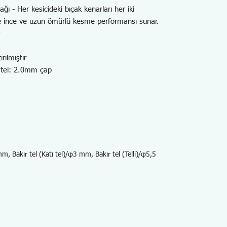
ı - Her kesicideki bıçak kenarları her iki
 ve ince ve uzun ömürlü kesme performansı sunar.
rilmiştir
 tel: 2.0mm çap
 Bakır tel (Katı tel)/φ3 mm, Bakır tel (Telli)/φ5,5