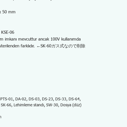
 x 50 mm
. KSE-06
ım imkanı mevcuttur ancak 100V kullanımda
 gösterilenden farklıdır. ←SK-60ガス式なので削除
 PTS-01, DA-02, DS-03, DS-23, DS-33, DS-64,
 SK-66, Lehimleme standı, SW-30, Dosya (düz)
m