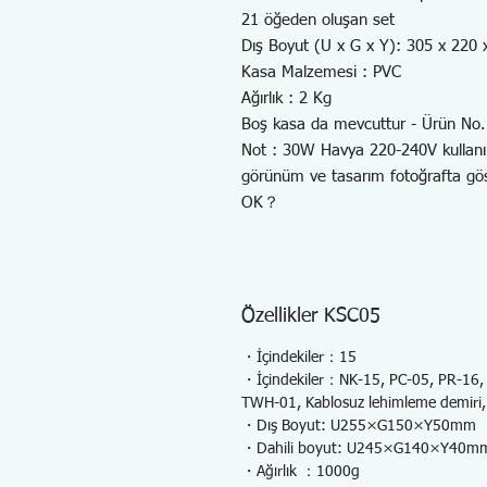
21 öğeden oluşan set
Dış Boyut (U x G x Y): 305 x 220
Kasa Malzemesi : PVC
Ağırlık : 2 Kg
Boş kasa da mevcuttur - Ürün No
Not : 30W Havya 220-240V kullan
görünüm ve tasarım fotoğrafta
OK？
Özellikler KSC05
・İçindekiler：15
・İçindekiler：NK-15, PC-05, PR-16,
TWH-01, Kablosuz lehimleme demiri,
・Dış Boyut: U255×G150×Y50mm
・Dahili boyut: U245×G140×Y40m
・Ağırlık ：1000g