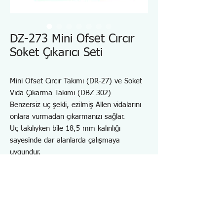
DZ-273 Mini Ofset Cırcır
Soket Çıkarıcı Seti
Mini Ofset Cırcır Takımı (DR-27) ve Soket
Vida Çıkarma Takımı (DBZ-302)
Benzersiz uç şekli, ezilmiş Allen vidalarını
onlara vurmadan çıkarmanızı sağlar.
Uç takılıyken bile 18,5 mm kalınlığı
sayesinde dar alanlarda çalışmaya
uygundur.
Geliştirilmiş çalışma verimliliği için hızlı
açma mekanizması ile.
Kolay saklama ve taşıma için özel uç
tutucusu mevcuttur.
*M8'den büyük vidalarda kullanmayınız.