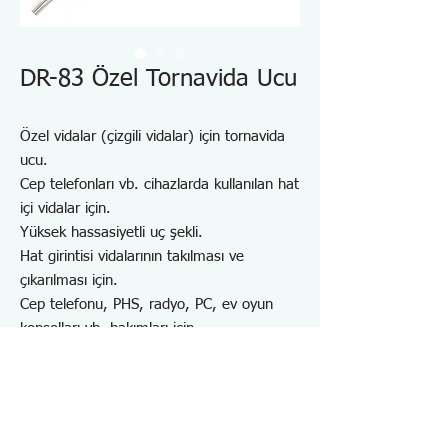
DR-83 Özel Tornavida Ucu
Özel vidalar (çizgili vidalar) için tornavida
ucu.
Cep telefonları vb. cihazlarda kullanılan hat
içi vidalar için.
Yüksek hassasiyetli uç şekli.
Hat girintisi vidalarının takılması ve
çıkarılması için.
Cep telefonu, PHS, radyo, PC, ev oyun
konsolları vb. bakımları için.
Uyumlu boyut: 2mm
Uç deliği çapı : φ0.7mm
Toplam uzunluk : 65mm
Şaft uzunluğu : 24mm