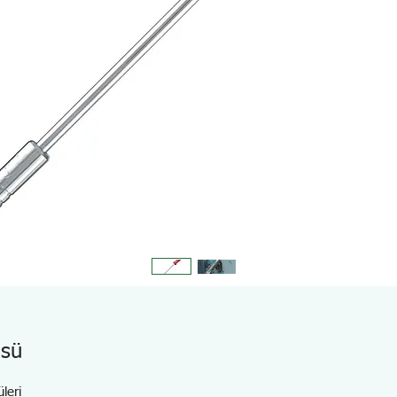
sü
leri