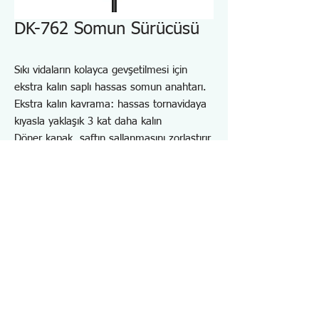
DK-762 Somun Sürücüsü
Sıkı vidaların kolayca gevşetilmesi için
ekstra kalın saplı hassas somun anahtarı.
Ekstra kalın kavrama: hassas tornavidaya
kıyasla yaklaşık 3 kat daha kalın
Döner kapak, şaftın sallanmasını zorlaştırır
ve böylece çalışabilirliği artırır.
Yuvarlanma önleyici tasarım
Mıknatıslanmış uç
Altıgen cıvata ve somunların takılması ve
çıkarılması için.
Özellikler DK762
・Uygulanabilir Vida: Altıgen cıvata
・İpucu Boyutu：H4